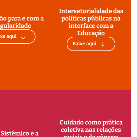
Intersetorialidade das
ão para e com a
políticas públicas na
ngularidade
interface com a
Educação
xe aqui
Baixe aqui
Cuidado como prática
coletiva nas relações
Sistêmico e a
raciais e de gênero: