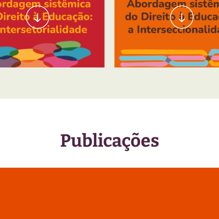
Educação Integral Antirracista
em sistêmica do Direito à Educação: a Intersetorialidade
Abordagem sistêmica do Dire
Publicações