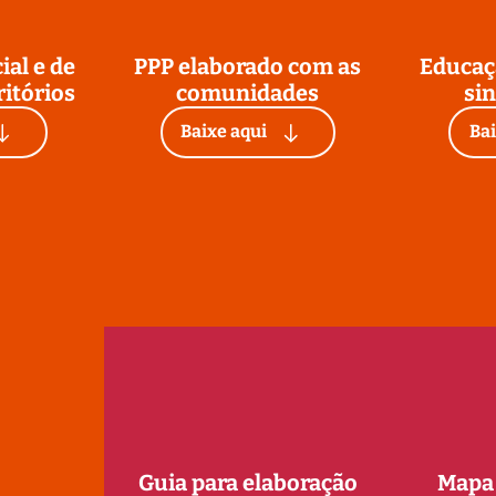
ial e de
PPP elaborado com as
Educaç
ritórios
comunidades
si
Baixe aqui
Bai
Guia para elaboração
Mapa 