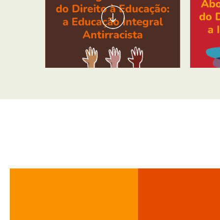
Abordagem sistêmica do Direito à Educação: a 
Abordag