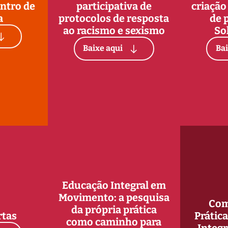
ntro de
participativa de
criação
a
protocolos de resposta
de 
ao racismo e sexismo
So
Baixe aqui
Bai
Educação Integral em
Movimento: a pesquisa
Com
da própria prática
rtas
Prátic
como caminho para
Integr