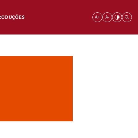
RODUÇÕES
A+
A-