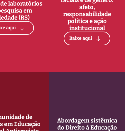
 de laboratórios
afeto,
pesquisa em
responsabilidade
ledade (RS)
política e ação
institucional
xe aqui
Baixe aqui
unidade de
Abordagem sistêmica
as em Educação
do Direito à Educação
al Antirracista