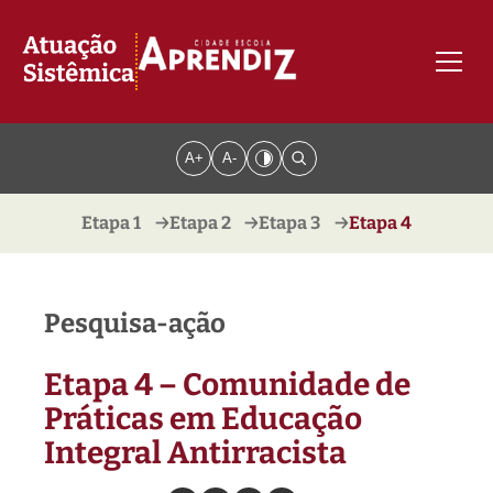
Skip
to
content
Men
A+
A-
Etapa 1
→
Etapa 2
→
Etapa 3
→
Etapa 4
Pesquisa-ação
Etapa 4 – Comunidade de
Práticas em Educação
Integral Antirracista