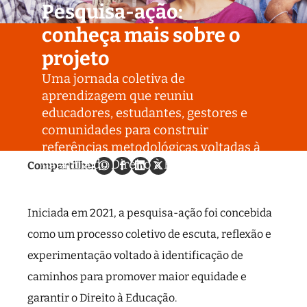
Pesquisa-ação:
conheça mais sobre o
projeto
Uma jornada coletiva de
aprendizagem que reuniu
educadores, estudantes, gestores e
comunidades para construir
referências metodológicas voltadas à
garantia do Direito à Educação
Compartilhe:
Iniciada em 2021, a pesquisa-ação foi concebida
como um processo coletivo de escuta, reflexão e
experimentação voltado à identificação de
caminhos para promover maior equidade e
garantir o Direito à Educação.